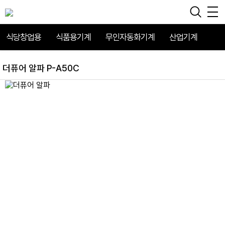
식당창업용
식품용기계
무인자동화기계
산업기계
더퓨어 알파 P-A50C