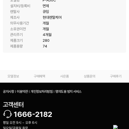
모델명
P-A50C
설치비/등록비
면제
렌탈사
큐밍
제조사
현대렌탈케어
의무사용기간
개월
소유권이전
개월
관리주기
4개월
제품크기
280
제품용량
74
모델정보
구매혜택
사은품
상품문의
구매후기
공지사항
이용약관
개인정보처리방침
명의도용 방지 서비스
고객센터
1666-2182
평일 오전 9시 ~ 오후 6시
일요일/공휴일 휴무