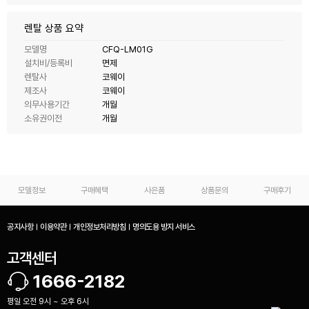
렌탈 상품 요약
모델명
CFQ-LM01G
설치비/등록비
면제
렌탈사
코웨이
제조사
코웨이
의무사용기간
개월
소유권이전
개월
모델정보
구매혜택
사은품
상품문의
구매후기
공지사항
이용약관
개인정보처리방침
명의도용 방지 서비스
고객센터
1666-2182
평일 오전 9시 ~ 오후 6시