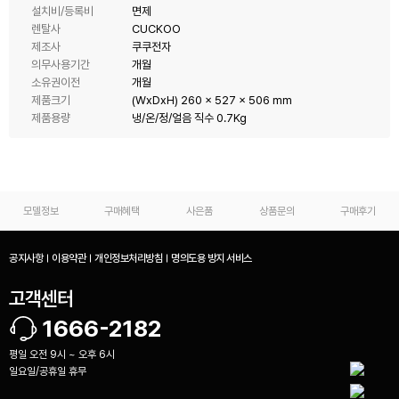
설치비/등록비
면제
렌탈사
CUCKOO
제조사
쿠쿠전자
의무사용기간
개월
소유권이전
개월
제품크기
(WxDxH) 260 x 527 x 506 mm
제품용량
냉/온/정/얼음 직수 0.7Kg
모델정보
구매혜택
사은품
상품문의
구매후기
공지사항
이용약관
개인정보처리방침
명의도용 방지 서비스
고객센터
1666-2182
평일 오전 9시 ~ 오후 6시
일요일/공휴일 휴무