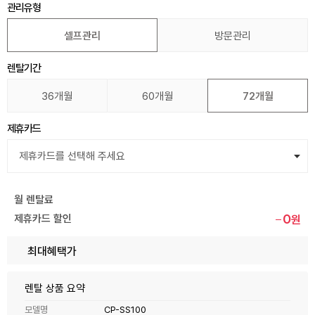
관리유형
셀프관리
방문관리
렌탈기간
36개월
60개월
72개월
제휴카드
월 렌탈료
0
제휴카드 할인
원
최대혜택가
렌탈 상품 요약
모델명
CP-SS100