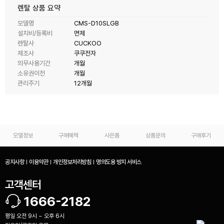
렌탈 상품 요약
모델명
CMS-D10SLGB
설치비/등록비
면제
렌탈사
CUCKOO
제조사
쿠쿠전자
의무사용기간
개월
소유권이전
개월
관리주기
12개월
모델정보
구매혜택
사은품
상품문의
구매후기
공지사항
이용약관
개인정보처리방침
명의도용 방지 서비스
고객센터
1666-2182
평일 오전 9시 ~ 오후 6시