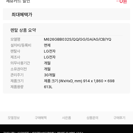
0
제휴카드 할인
원
최대혜택가
렌탈 상품 요약
모델명
M626GBB032S/QQ/GG/GA/AG/CB/YQ
설치비/등록비
면제
렌탈사
LG전자
제조사
LG전자
의무사용기간
개월
소유권이전
개월
관리주기
30개월
제품크기
제품 크기 (WxHxD, mm) 914 x 1,860 x 698
제품용량
613L
모델정보
구매혜택
사은품
상품문의
구매후기