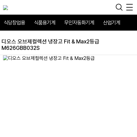
식당창업용
식품용기계
무인자동화기계
산업기계
디오스 오브제컬렉션 냉장고 Fit & Max2등급
M626GBB032S