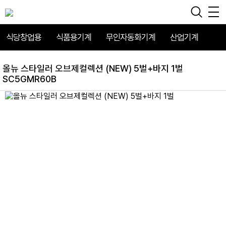
식당창업용
식품용기계
무인자동화기계
산업기계
올뉴 스타일러 오브제컬렉션 (NEW) 5벌+바지 1벌
SC5GMR60B