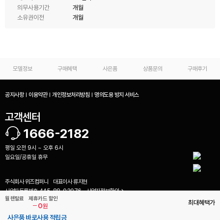
의무사용기간
개월
소유권이전
개월
모델정보
구매혜택
사은품
상품문의
구매후기
공지사항
이용약관
개인정보처리방침
명의도용 방지 서비스
고객센터
1666-2182
평일 오전 9시 ~ 오후 6시
일요일/공휴일 휴무
주식회사 위즈컴퍼니
대표이사
류지현
사업자등록번호
445-88-03076
사업자정보확인
비교하기(
0
)
월 렌탈료
제휴카드 할인
통신판매업신고번호
2023-광주광산-1004
최대혜택가
0
원
(62355) 광주 광산구 풍영철길로 15 708호 (우산동, 콜럼버스월드)
사은품 바로사용 적립금
Copyright ⓒ biz.playrental.kr. All Rights Reserved.