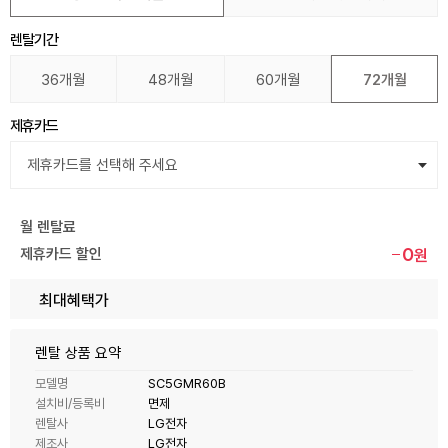
렌탈기간
36개월
48개월
60개월
72개월
제휴카드
월 렌탈료
0
제휴카드 할인
원
최대혜택가
렌탈 상품 요약
모델명
SC5GMR60B
설치비/등록비
면제
렌탈사
LG전자
제조사
LG전자