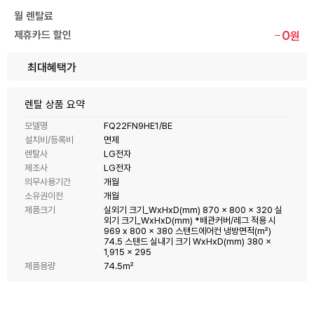
월 렌탈료
0
제휴카드 할인
원
최대혜택가
렌탈 상품 요약
모델명
FQ22FN9HE1/BE
설치비/등록비
면제
렌탈사
LG전자
제조사
LG전자
의무사용기간
개월
소유권이전
개월
제품크기
실외기 크기_WxHxD(mm) 870 x 800 x 320 실
외기 크기_WxHxD(mm) *배관커버/레그 적용 시
969 x 800 x 380 스탠드에어컨 냉방면적(m²)
74.5 스탠드 실내기 크기 WxHxD(mm) 380 x
1,915 x 295
제품용량
74.5㎡