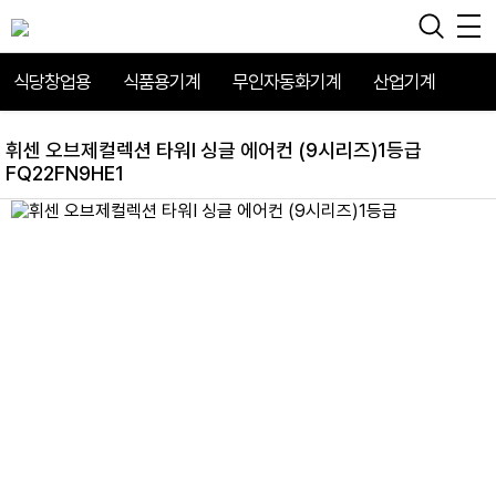
식당창업용
식품용기계
무인자동화기계
산업기계
휘센 오브제컬렉션 타워I 싱글 에어컨 (9시리즈)1등급
FQ22FN9HE1