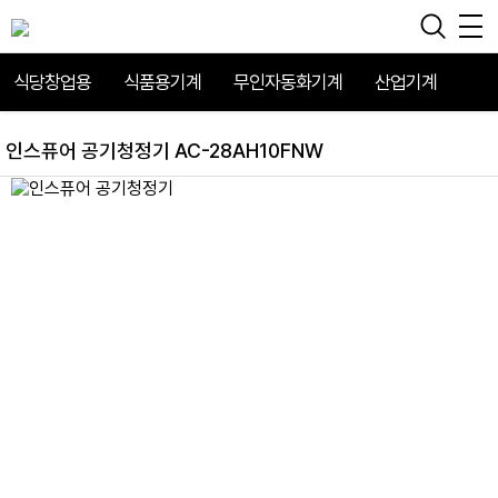
식당창업용
식품용기계
무인자동화기계
산업기계
인스퓨어 공기청정기 AC-28AH10FNW