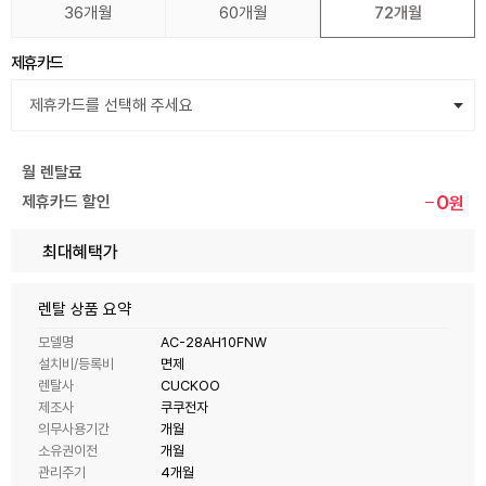
36개월
60개월
72개월
제휴카드
월 렌탈료
0
제휴카드 할인
원
최대혜택가
렌탈 상품 요약
모델명
AC-28AH10FNW
설치비/등록비
면제
렌탈사
CUCKOO
제조사
쿠쿠전자
의무사용기간
개월
소유권이전
개월
관리주기
4개월