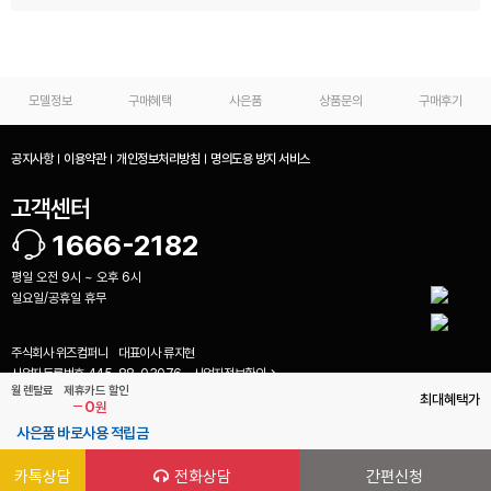
모델정보
구매혜택
사은품
상품문의
구매후기
공지사항
이용약관
개인정보처리방침
명의도용 방지 서비스
고객센터
1666-2182
평일 오전 9시 ~ 오후 6시
일요일/공휴일 휴무
주식회사 위즈컴퍼니
대표이사
류지현
사업자등록번호
445-88-03076
사업자정보확인
비교하기(
0
)
월 렌탈료
제휴카드 할인
통신판매업신고번호
2023-광주광산-1004
최대혜택가
0
원
(62355) 광주 광산구 풍영철길로 15 708호 (우산동, 콜럼버스월드)
사은품 바로사용 적립금
Copyright ⓒ biz.playrental.kr. All Rights Reserved.
카톡상담
전화상담
간편신청