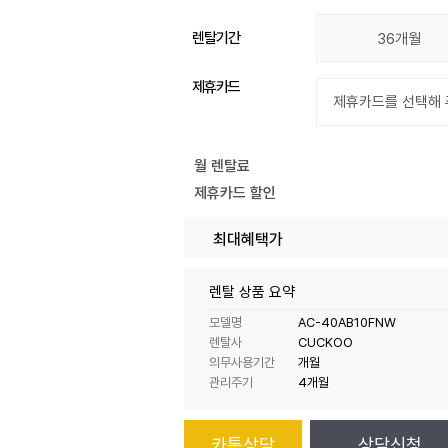
렌탈기간
36개월
제휴카드
월 렌탈료
제휴카드 할인
최대혜택가
렌탈 상품 요약
모델명
AC-40AB10FNW
렌탈사
CUCKOO
의무사용기간
개월
관리주기
4개월
카톡상담
상담신청