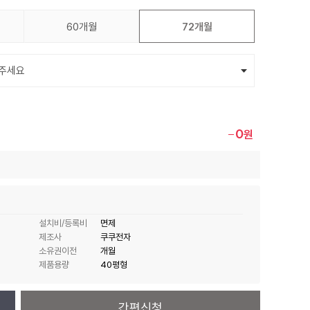
60개월
72개월
0
원
설치비/등록비
면제
제조사
쿠쿠전자
소유권이전
개월
제품용량
40평형
간편신청