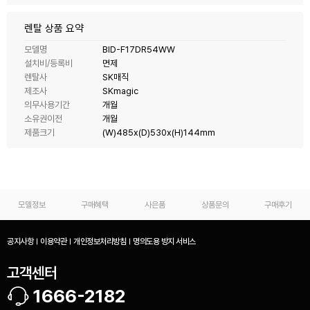
렌탈 상품 요약
모델명
BID-F17DR54WW
설치비/등록비
면제
렌탈사
SK매직
제조사
SKmagic
의무사용기간
개월
소유권이전
개월
제품크기
(W)485x(D)530x(H)144mm
모델정보
구매혜택
사은품
상품문의
구매후기
공지사항
이용약관
개인정보처리방침
명의도용 방지 서비스
고객센터
1666-2182