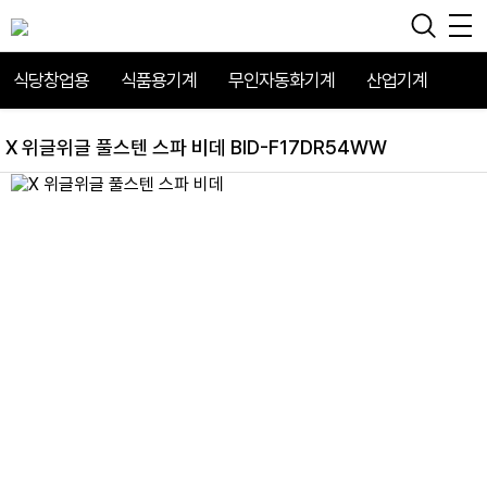
식당창업용
식품용기계
무인자동화기계
산업기계
X 위글위글 풀스텐 스파 비데 BID-F17DR54WW