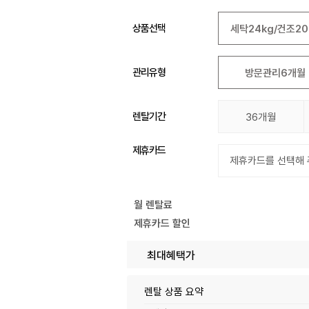
상품선택
세탁24kg/건조20
관리유형
방문관리6개월
렌탈기간
36개월
제휴카드
월 렌탈료
제휴카드 할인
최대혜택가
렌탈 상품 요약