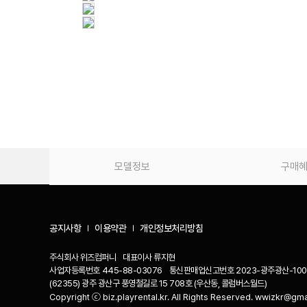
모델정보
구매
공지사항
이용약관
개인정보처리방침
주식회사 위즈컴퍼니
대표이사
류지현
사업자등록번호
445-88-03076
통신판매업신고번호
2023-광주광산-100
(62355) 광주 광산구 풍영철길로 15 708호 (우산동, 콜럼버스월드)
Copyright ⓒ biz.playrental.kr. All Rights Reserved. wwizkr@gm