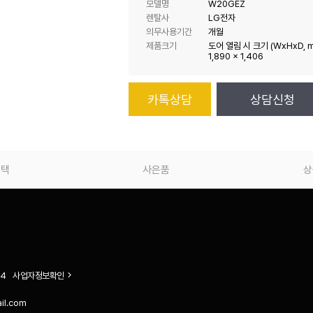
모델명
W20GEZ
렌탈사
LG전자
의무사용기간
개월
제품크기
도어 열림 시 크기 (WxHxD, m
1,890 x 1,406
카톡상담
상담신청
혜택
사은품
상
4
사업자정보확인
ail.com