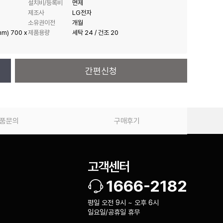
설치비/등록비
면제
제조사
LG전자
소유권이전
개월
m) 700 x
제품용량
세탁 24 / 건조 20
간편신청
품문의
구매후기
고객센터
1666-2182
평일 오전 9시 ~ 오후 6시
일요일/공휴일 휴무