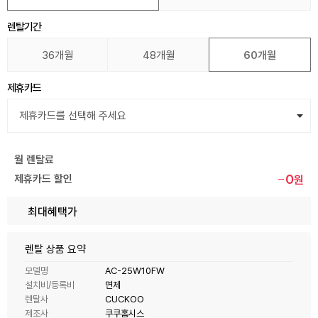
렌탈기간
36개월
48개월
60개월
제휴카드
월 렌탈료
0
제휴카드 할인
원
최대혜택가
렌탈 상품 요약
모델명
AC-25W10FW
설치비/등록비
면제
렌탈사
CUCKOO
제조사
쿠쿠홈시스