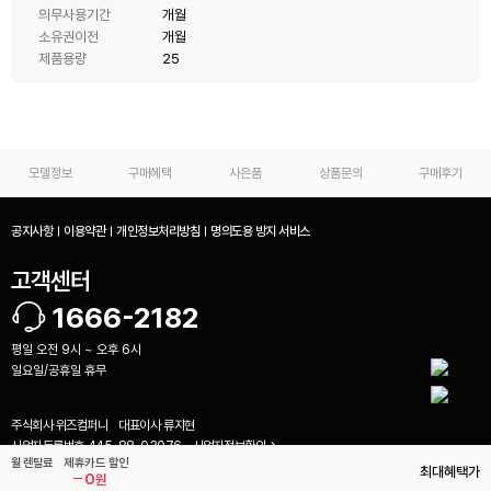
의무사용기간
개월
소유권이전
개월
제품용량
25
모델정보
구매혜택
사은품
상품문의
구매후기
공지사항
이용약관
개인정보처리방침
명의도용 방지 서비스
고객센터
1666-2182
평일 오전 9시 ~ 오후 6시
일요일/공휴일 휴무
주식회사 위즈컴퍼니
대표이사
류지현
사업자등록번호
445-88-03076
사업자정보확인
비교하기(
0
)
월 렌탈료
제휴카드 할인
통신판매업신고번호
2023-광주광산-1004
최대혜택가
0
원
(62355) 광주 광산구 풍영철길로 15 708호 (우산동, 콜럼버스월드)