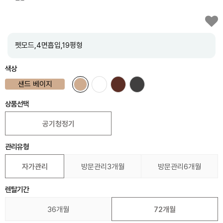
펫모드,4면흡입,19평형
색상
샌드 베이지
상품선택
공기청정기
관리유형
자가관리
방문관리3개월
방문관리6개월
렌탈기간
36개월
72개월